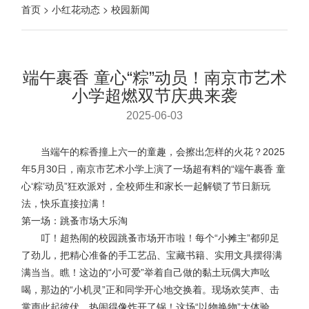
首页 > 小红花动态 > 校园新闻
端午裹香 童心“粽”动员！南京市艺术
小学超燃双节庆典来袭
2025-06-03
当端午的粽香撞上六一的童趣，会擦出怎样的火花？2025
年5月30日，南京市艺术小学上演了一场超有料的“端午裹香 童
心‘粽’动员”狂欢派对，全校师生和家长一起解锁了节日新玩
法，快乐直接拉满！
第一场：跳蚤市场大乐淘
叮！超热闹的校园跳蚤市场开市啦！每个“小摊主”都卯足
了劲儿，把精心准备的手工艺品、宝藏书籍、实用文具摆得满
满当当。瞧！这边的“小可爱”举着自己做的黏土玩偶大声吆
喝，那边的“小机灵”正和同学开心地交换着。现场欢笑声、击
掌声此起彼伏，热闹得像炸开了锅！这场“以物换物”大体验，