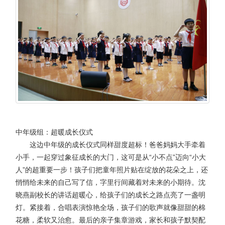
中年级组：超暖成长仪式
这边中年级的成长仪式同样甜度超标！爸爸妈妈大手牵着
小手，一起穿过象征成长的大门，这可是从“小不点”迈向“小大
人”的超重要一步！孩子们把童年照片贴在绽放的花朵之上，还
悄悄给未来的自己写了信，字里行间藏着对未来的小期待。沈
晓燕副校长的讲话超暖心，给孩子们的成长之路点亮了一盏明
灯。紧接着，合唱表演惊艳全场，孩子们的歌声就像甜甜的棉
花糖，柔软又治愈。最后的亲子集章游戏，家长和孩子默契配