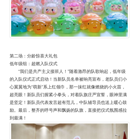
第二场：分龄惊喜大礼包
低年级组：超燃入队仪式
“我们是共产主义接班人！”随着激昂的队歌响起，低年级
的入队仪式正式启动！当新队员名单被响亮宣布，老队员们小
心翼翼地为“萌新”系上红领巾，那一抹红就像燃烧的小火苗，
超亮眼！新队员们握紧小拳头，对着队旗庄严宣誓，眼神里满
是坚定！新队员代表发言超有范儿，中队辅导员也送上暖心鼓
励。最后，整齐的呼号声和飘扬的队旗，直接把仪式氛围感拉
到最满！