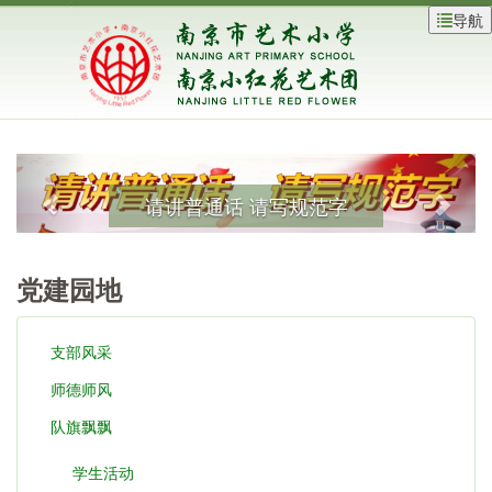
导航
请讲普通话 请写规范字
党建园地
支部风采
师德师风
队旗飘飘
学生活动