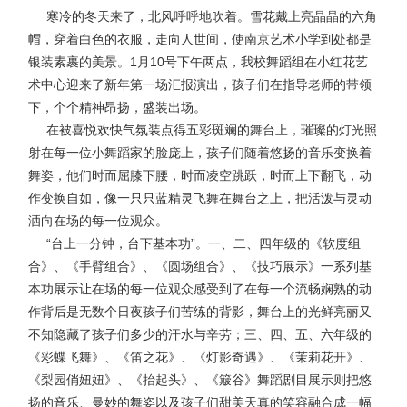
寒冷的冬天来了，北风呼呼地吹着。雪花戴上亮晶晶的六角
帽，穿着白色的衣服，走向人世间，使南京艺术小学到处都是
银装素裹的美景。1月10号下午两点，我校舞蹈组在小红花艺
术中心迎来了新年第一场汇报演出，孩子们在指导老师的带领
下，个个精神昂扬，盛装出场。
在被喜悦欢快气氛装点得五彩斑斓的舞台上，璀璨的灯光照
射在每一位小舞蹈家的脸庞上，孩子们随着悠扬的音乐变换着
舞姿，他们时而屈膝下腰，时而凌空跳跃，时而上下翻飞，动
作变换自如，像一只只蓝精灵飞舞在舞台之上，把活泼与灵动
洒向在场的每一位观众。
“台上一分钟，台下基本功”。一、二、四年级的《软度组
合》、《手臂组合》、《圆场组合》、《技巧展示》一系列基
本功展示让在场的每一位观众感受到了在每一个流畅娴熟的动
作背后是无数个日夜孩子们苦练的背影，舞台上的光鲜亮丽又
不知隐藏了孩子们多少的汗水与辛劳；三、四、五、六年级的
《彩蝶飞舞》、《笛之花》、《灯影奇遇》、《茉莉花开》、
《梨园俏妞妞》、《抬起头》、《簸谷》舞蹈剧目展示则把悠
扬的音乐、曼妙的舞姿以及孩子们甜美天真的笑容融合成一幅