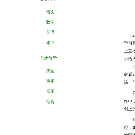
语文
数学
英语
20
体卫
学习
上直
艺术教学
示给
汇报
舞蹈
家看
声乐
练、
器乐
几首
作中
综合
创上
戏曲
腔，