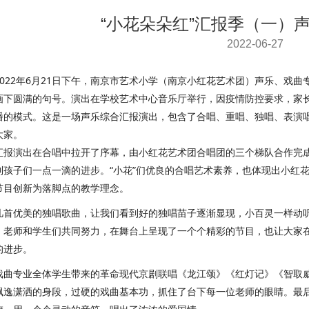
“小花朵朵红”汇报季（一）
2022-06-27
22年6月21日下午，南京市艺术小学（南京小红花艺术团）声乐、戏曲专
画下圆满的句号。演出在学校艺术中心音乐厅举行，因疫情防控要求，家
播的模式。这是一场声乐综合汇报演出，包含了合唱、重唱、独唱、表演
大家。
演出在合唱中拉开了序幕，由小红花艺术团合唱团的三个梯队合作完成
到孩子们一点一滴的进步。“小花”们优良的合唱艺术素养，也体现出小红
节目创新为落脚点的教学理念。
优美的独唱歌曲，让我们看到好的独唱苗子逐渐显现，小百灵一样动听
，老师和学生们共同努力，在舞台上呈现了一个个精彩的节目，也让大家
的进步。
专业全体学生带来的革命现代京剧联唱《龙江颂》《红灯记》《智取威
飘逸潇洒的身段，过硬的戏曲基本功，抓住了台下每一位老师的眼睛。最