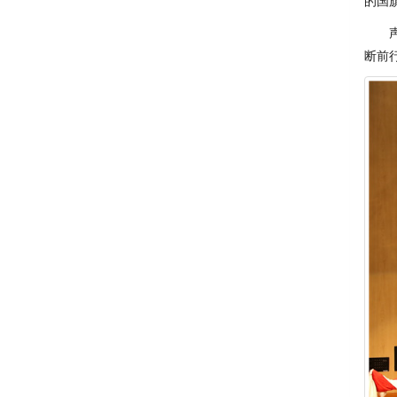
的国
声乐
断前