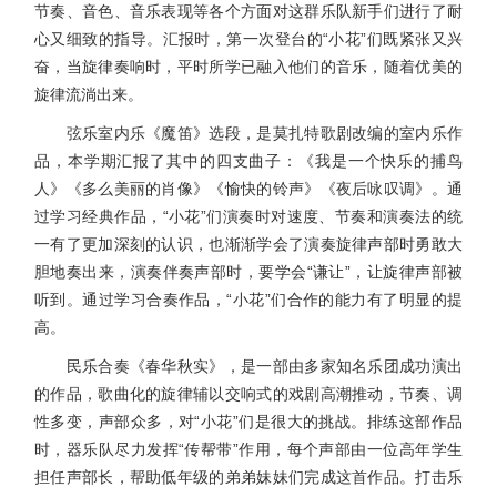
节奏、音色、音乐表现等各个方面对这群乐队新手们进行了耐
心又细致的指导。汇报时，第一次登台的“小花”们既紧张又兴
奋，当旋律奏响时，平时所学已融入他们的音乐，随着优美的
旋律流淌出来。
弦乐室内乐《魔笛》选段，是莫扎特歌剧改编的室内乐作
品，本学期汇报了其中的四支曲子：《我是一个快乐的捕鸟
人》《多么美丽的肖像》《愉快的铃声》《夜后咏叹调》。通
过学习经典作品，“小花”们演奏时对速度、节奏和演奏法的统
一有了更加深刻的认识，也渐渐学会了演奏旋律声部时勇敢大
胆地奏出来，演奏伴奏声部时，要学会“谦让”，让旋律声部被
听到。通过学习合奏作品，“小花”们合作的能力有了明显的提
高。
民乐合奏《春华秋实》，是一部由多家知名乐团成功演出
的作品，歌曲化的旋律辅以交响式的戏剧高潮推动，节奏、调
性多变，声部众多，对“小花”们是很大的挑战。排练这部作品
时，器乐队尽力发挥“传帮带”作用，每个声部由一位高年学生
担任声部长，帮助低年级的弟弟妹妹们完成这首作品。打击乐