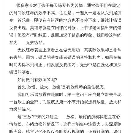
很多家长对于孩子每天练琴甚为苦恼：通常孩子们在规定
的时间段练琴的效率不高。往往是，一遍又一遍地从头到尾演
奏一首乐曲，即便在有错误的地方也不会停下来，继续让错误
反复出现。其结果就是在回课的时候，上节课老师指出来的错
误非但没有得到纠正，反而加深了错误的印象。我们称这种练
琴为
——
无效练琴。
无效练琴表面上来看是在做无用功，其实际效果却是非常
有害的。因为，错误的演奏或者错误的音符和和声，如果在短
时间内得不到纠正，相反被反复练习，无形中是在强化和加深
错误的演奏。
如何做到有效练琴呢
?
首先
“
放慢、放大、放缓
”
是有效练琴的最佳状态。
我们将乐谱放置在眼前时，第一意识不应当是立即去呈现
一首乐曲的全部，而应该从第一小节开始就进行放慢、放大和
放缓的练习。
这
“
三放
”
带来的好处是
——
放松。最好的演奏状态是在心
情放松、心绪放松的情况下，这样才能集中注意力，去深度聆
听声音。感官记忆不仅仅是听觉和视觉的，还有触觉的。如何