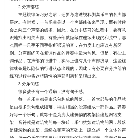
2.
分声部练
主题旋律练习好之后，还要考虑透视和剥离乐曲的各声部
层次。有时候，一首乐曲是以一个声部线条来呈现，而有时候
会是两三个声部的线条。因此，在分手练习的过程中，要有意
识地找出相关声部。有些声部就隐藏在连续出现的和弦中，那
么同样一只手不同手指所强调的音，在力度上也应该有所区
别。分声部练习在复调作品的弹奏中最为常见。但是，有些主
调作品，在声部的行进中，实际上也有几个声部线条，这些旋
律线条是以隐伏的行进状态出现的，因此，有必要在分声部的
练习过程中将这些隐性的声部剥离和呈现出来。
3.
分乐句练
很多孩子有一个通病：没有句子感。
每一首乐曲都是由乐句构成的段落。一首大部头的作品就
是由很多乐句组成段落，再由相当的段落组成一部作品。弹奏
好每一个乐句，就等于是为庞大建筑物的构架搭建起网络支
架，音符就是建筑物的每一块砖，乐句犹如建筑物的网，段落
是建筑物的支架，最终在和声的基础上，建立起一个立体的声
场。每一个乐句都需要运用有呼吸的状态来演奏，弹奏好每一