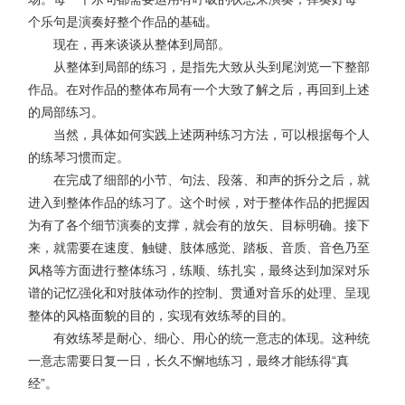
个乐句是演奏好整个作品的基础。
现在，再来谈谈从整体到局部。
从整体到局部的练习，是指先大致从头到尾浏览一下整部
作品。在对作品的整体布局有一个大致了解之后，再回到上述
的局部练习。
当然，具体如何实践上述两种练习方法，可以根据每个人
的练琴习惯而定。
在完成了细部的小节、句法、段落、和声的拆分之后，就
进入到整体作品的练习了。这个时候，对于整体作品的把握因
为有了各个细节演奏的支撑，就会有的放矢、目标明确。接下
来，就需要在速度、触键、肢体感觉、踏板、音质、音色乃至
风格等方面进行整体练习，练顺、练扎实，最终达到加深对乐
谱的记忆强化和对肢体动作的控制、贯通对音乐的处理、呈现
整体的风格面貌的目的，实现有效练琴的目的。
有效练琴是耐心、细心、用心的统一意志的体现。这种统
一意志需要日复一日，长久不懈地练习，最终才能练得
“
真
经
”
。