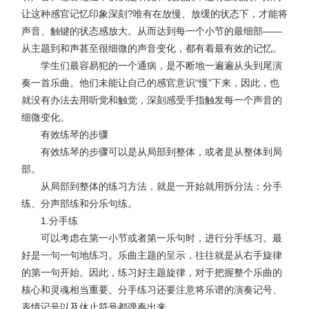
让这种感官记忆印象深刻
?
唯有在放慢、放缓的状态下，才能将
声音、触键的状态感放大。从而达到每一个小节的最细部
——
从主题到和声甚至很细微的声音变化，都有着最有效的记忆。
学生们最容易犯的一个通病，是不断地一遍遍从头到尾演
奏一首乐曲。他们未能让自己的感官意识
“
慢
”
下来，因此，也
就没有办法去用听觉和触觉，深刻感受手指触发每一个声音的
细微变化。
有效练琴的步骤
有效练琴的步骤可以是从局部到整体，或者是从整体到局
部。
从局部到整体的练习方法，就是一开始就用拆分法：分手
练、分声部练和分乐句练。
1.
分手练
可以考虑在第一小节或者第一乐句时，进行分手练习。最
好是一句一句地练习。乐曲主题的呈示，往往就是从右手旋律
的第一句开始。因此，练习好主题旋律，对于把握整个乐曲的
核心和灵魂相当重要。分手练习还要注意将乐谱的演奏记号、
表情记号以及休止符号都弹奏出来。